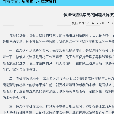
当前位置：
新闻资讯
»
技术资料
恒温恒湿机常见的问题及解决
更新时间：2014-10-17 09:02:53
再好的设备，也有出故障的时候，如何能迅速判断故障，让设备保持一个
是用户的要求。根据常见的一些故障，我们总结一下
恒温恒湿机
常见的一些
一、低温达不到试验的要求，先要观察温度的变化，是温度降的很慢，还
查一下，做低温试验前是否将工作室烘干，使工作室保持干燥后再将试验样
是否放置的过多，使工作室内的风不能充分循环，在排除上述原因后，就要
生产厂家的售后服务部。
二、在做湿热试验中，出现实际湿度会达到100%或者实际湿度与目标
能是湿球传感器上的纱布干燥引起，就要检查湿球传感器的水槽中是否缺水
是否工作，查看加湿系统的供水系统，供水系统内是否有一定的水量，控制
的水位是否正常。
三、
恒温恒湿机
在试验运行过程中突然出现故障时，控制仪表上出现对
业人员快速排除故障，以确保试验的正常进行。其它环境试验设备在使用中