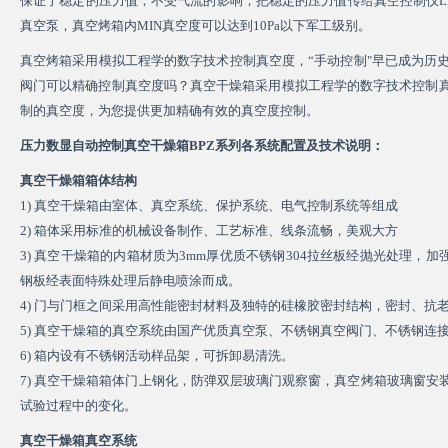
保证了稳定的压力值，不受气流的影响，把稳定的压力值传给真空控制仪L
真空泵，真空烤箱内MIN真空度可以达到10Pa以下军工级别。
真空烤箱采用模拟工程学的数字技术控制真空度，“手动控制"早已成为历
阀门可以精确控制真空度吗？真空干燥箱采用模拟工程学的数字技术控制
制的真空度，为您提供更加精确有效的真空度控制。
压力数显自动控制
真空干燥箱
BPZ系列各系统配置及技术说明：
真空干燥箱
箱体结构
1) 真空干燥箱由室体、真空系统、保护系统、电气控制系统等组成
2) 箱体采用标准的机械设备制作、工艺标准、线条流畅，美观大方
3) 真空干燥箱的内箱材质为3mm厚优质不锈钢304拉丝板经抛光处理，加
钢板经表面特殊处理后静电喷涂而成。
4) 门与门框之间采用高性能密封材料及独特的硅橡胶密封结构，密封、抗
5) 真空干燥箱的真空系统由国产优质真空泵、不锈钢真空阀门、不锈钢连
6) 箱内设有不锈钢活动样品架，可拆卸易清洗。
7) 真空干燥箱箱体门上钢化，防弹双层玻璃门观察窗，真空烤箱玻璃窗
试验过程中的变化。
真空干燥箱
真空系统