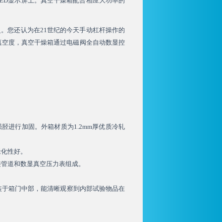
ED显示屏上。真空干燥箱配合相应大功率的
史。您还认为在21世纪的今天手动杠杆操作的
真空度，真空干燥箱通过电磁阀全自动数显控
强胫进行加固。外箱材质为1.2mm厚优质冷轧
老化性好。
接管道和数显真空压力表组成。
安装于箱门中部，能清晰观察到内部试验物品在