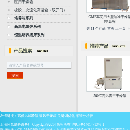
医用干燥箱
橡胶二次流化高温箱（双开门）
GMP车间用大型洁净干燥
培养箱系列
FB系列
高温电阻炉系列
共
11
个产品 首页 上一页 下
恒温培养摇床系列
500℃高温真空干燥箱
友情链接：
高低温试验箱
鼓风干燥箱
关键词优化
频谱分析仪
上海环竞试验设备厂 Copyright®2014 版权所有
沪ICP备14014713号-1
咨询热线：021-57445700 公司地址：上海市奉贤区沪杭公路3213号 HUMGINE产品