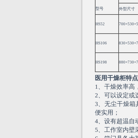
型号
外型尺寸
HS52
700×530×
HS106
830×530×
HS198
880×730×
医用
干燥柜
特点
1、干燥效率高
2、可以设定或
3、无尘干燥箱
便实用；
4、设有超温自
5、工作室内壁