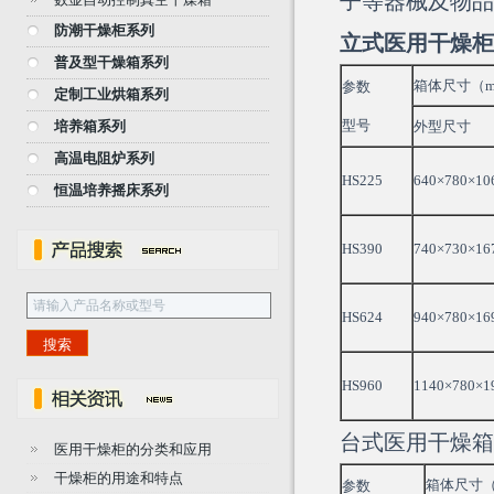
子等器械及物品
防潮干燥柜系列
立式医用
干燥柜
普及型干燥箱系列
箱体尺寸（m
参数
定制工业烘箱系列
型号
培养箱系列
外型尺寸
高温电阻炉系列
HS225
640×780×10
恒温培养摇床系列
HS390
740×730×16
HS624
940×780×16
HS960
1140×780×1
台式医用干燥箱
医用干燥柜的分类和应用
干燥柜的用途和特点
箱体尺寸（
参数