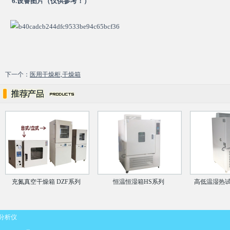
6.设备图片（仅供参考！）
下一个：
医用干燥柜,干燥箱
充氮真空干燥箱 DZF系列
恒温恒湿箱HS系列
高低温湿热试
分析仪