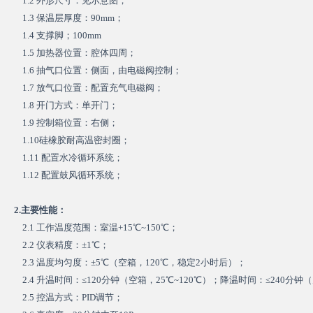
1.2 外形尺寸：见示意图；
1.3 保温层厚度：90mm；
1.4 支撑脚；100mm
1.5 加热器位置：腔体四周；
1.6 抽气口位置：侧面，由电磁阀控制；
1.7 放气口位置：配置充气电磁阀；
1.8 开门方式：单开门；
1.9 控制箱位置：右侧；
1.10硅橡胶耐高温密封圈；
1.11 配置水冷循环系统；
1.12 配置鼓风循环系统；
2.主要性能：
2.1 工作温度范围：室温+15℃~150℃；
2.2 仪表精度：±1℃；
2.3 温度均匀度：±5℃（空箱，120℃，稳定2小时后）；
2.4 升温时间：≤120分钟（空箱，25℃~120℃）；降温时间：≤240分钟（
2.5 控温方式：PID调节；