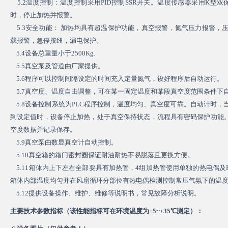
5.2温度控制：温度控制采用PID控制SSR开关。温度传感器采用K型
时，停止加热并报警。
5.3安全功能： 加热均具有超温保护功能，真空报警，氮气压力报警，
载报警，急停按纽，漏电保护。
5.4设备总重量小于2500Kg.
5.5真空泵及管道由厂家提供。
5.6程序可以控制间隔设定的时间充入定量氮气，设好程序后自动运行。
5.7真空度、温度自由调整，可在某一固定温度和某段真空度范围条件下
5.8设备控制系统为PLC程序控制，温度均匀、真空度可靠。自动计时
到设定值时，设备停止加热，处于真空保持状态，流程具有密码保护功能。
空度数据并记录保存。
5.9真空泵由数显真空计自动控制。
5.10真空箱的箱门密封圈保证耐油耐热不易脱落且更换方便。
5.11箱体内上下左右全部要具有加热管，4组加热管使用单独的热电偶及
箱体内部温度均匀并在风扇循环分部位有热电偶检测控制常压气氛下的温
5.12提供设备操作、维护、维修等说明书，常见故障分析说明。
主要技术参数指标（该性能指标可在环境温度为+5~+35℃测定）：